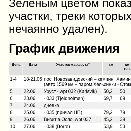
Зеленым цветом пока
участки, треки которы
нечаянно удален).
График движения
День
Дата
Участок маршрута*
км
км
ген.
1-4
18-21.06
пос. Новозавидовский – кемпинг Хамина
(авто 1569 км + паром Хельсинки - Сток
5
22.06
Уруст - wpt 032 (Karlsvik)
50,2
50
6
23.06
- 033 (Tjeldholmen)
69,7
69
7
24.06
дневка
8
25.06
- 035 (причал НП)
79,2
79
9
26.06
Визит в Осло, wpt 037
45,2
39
10
27.06
- 038 (Borre)
53,9
53