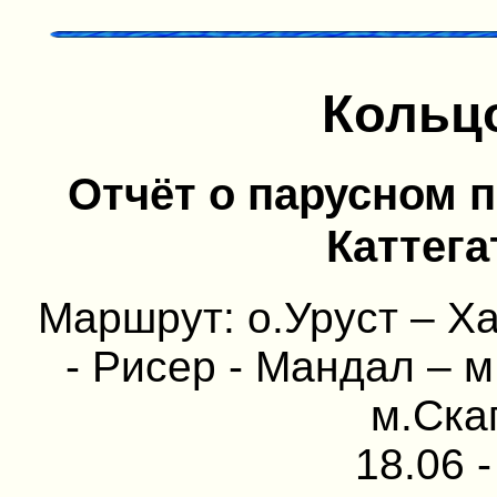
Кольц
Отчёт о парусном п
Каттега
Маршрут: о.Уруст – Ха
- Рисер - Мандал – м
м.Скаг
18.06 -