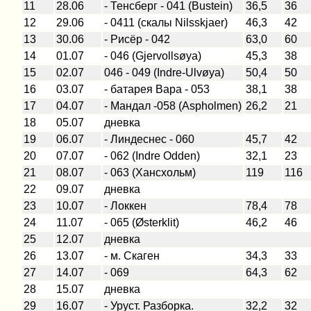
11
28.06
- Тенсберг - 041 (Bustein)
36,5
36
12
29.06
- 0411 (скалы Nilsskjaer)
46,3
42
13
30.06
- Рисёр - 042
63,0
60
14
01.07
- 046 (Gjervollsøya)
45,3
38
15
02.07
046 - 049 (Indre-Ulvøya)
50,4
50
16
03.07
- батарея Вара - 053
38,1
38
17
04.07
- Мандал -058 (Aspholmen)
26,2
21
18
05.07
дневка
19
06.07
- Линдеснес - 060
45,7
42
20
07.07
- 062 (Indre Odden)
32,1
23
21
08.07
- 063 (Хансхольм)
119
116
22
09.07
дневка
23
10.07
- Локкен
78,4
78
24
11.07
- 065 (Østerklit)
46,2
46
25
12.07
дневка
26
13.07
- м. Скаген
34,3
33
27
14.07
- 069
64,3
62
28
15.07
дневка
29
16.07
- Уруст. Разборка.
32,2
32