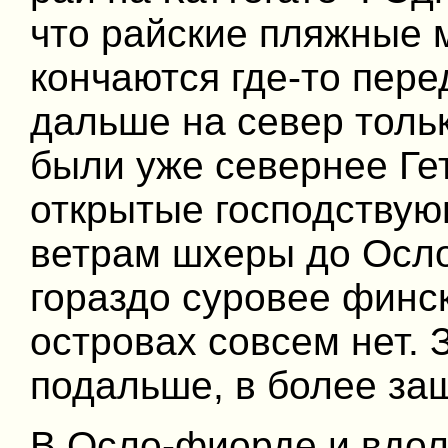
что райские пляжные 
кончаются где-то пере
дальше на север толь
были уже севернее Гет
открытые господству
ветрам шхеры до Осл
гораздо суровее финск
островах совсем нет. 
подальше, в более за
В Осло-фиорде и вдол