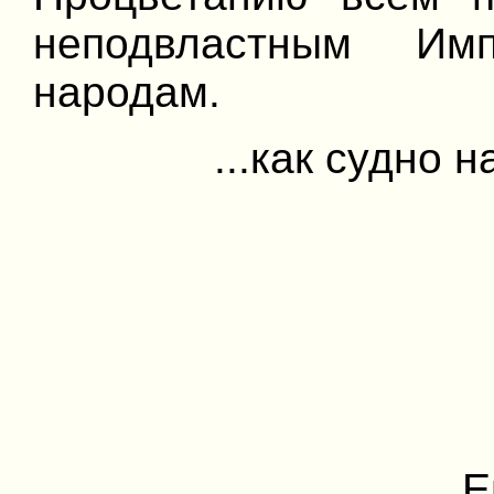
неподвластным Им
народам.
...как судно 
Е